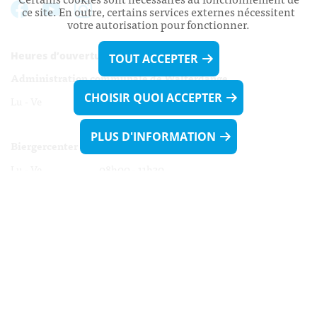
ce site. En outre, certains services externes nécessitent
votre autorisation pour fonctionner.
Heures d’ouverture:
TOUT ACCEPTER
Administration communale de Walferdange
CHOISIR QUOI ACCEPTER
Lu - Ve 08h00 - 11h30
13h30 - 16h00
PLUS D'INFORMATION
Biergercenter
Lu - Ve 08h00 - 11h30
13h30 - 16h00
Le mardi après-midi et le vendredi après-
midi uniquement sur Rdv.
Nocturne :
Mercredi de 16h00 - 18h45 uniquement sur Rdv
(prise de Rdv possible jusqu'à mardi 11h30).