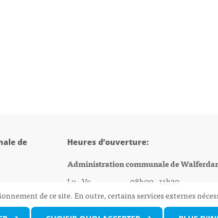
ale de
Heures d’ouverture:
Administration communale de Walferda
Lu - Ve 08h00 - 11h30
ionnement de ce site. En outre, certains services externes néces
13h30 - 16h00
@walfer.lu
Biergercenter