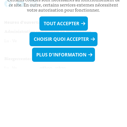
ce site. En outre, certains services externes nécessitent
votre autorisation pour fonctionner.
Heures d’ouverture:
TOUT ACCEPTER
Administration communale de Walferdange
CHOISIR QUOI ACCEPTER
Lu - Ve 08h00 - 11h30
13h30 - 16h00
PLUS D'INFORMATION
Biergercenter
Lu - Ve 08h00 - 11h30
13h30 - 16h00
Le mardi après-midi et le vendredi après-
midi uniquement sur Rdv.
Nocturne :
Mercredi de 16h00 - 18h45 uniquement sur Rdv
(prise de Rdv possible jusqu'à mardi 11h30).