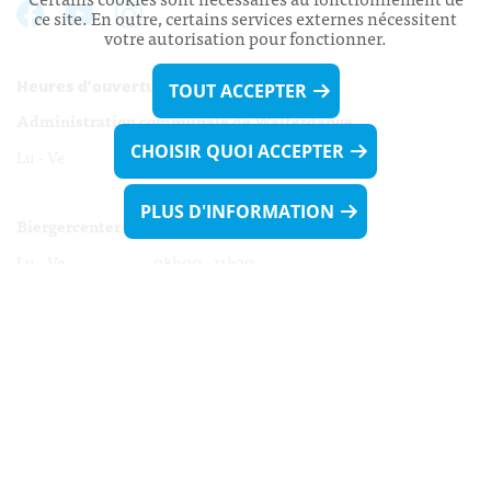
ce site. En outre, certains services externes nécessitent
votre autorisation pour fonctionner.
Heures d’ouverture:
TOUT ACCEPTER
Administration communale de Walferdange
CHOISIR QUOI ACCEPTER
Lu - Ve 08h00 - 11h30
13h30 - 16h00
PLUS D'INFORMATION
Biergercenter
Lu - Ve 08h00 - 11h30
13h30 - 16h00
Le mardi après-midi et le vendredi après-
midi uniquement sur Rdv.
Nocturne :
Mercredi de 16h00 - 18h45 uniquement sur Rdv
(prise de Rdv possible jusqu'à mardi 11h30).