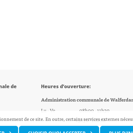
ale de
Heures d’ouverture:
Administration communale de Walferda
Lu - Ve 08h00 - 11h30
ionnement de ce site. En outre, certains services externes néces
13h30 - 16h00
@walfer.lu
Biergercenter