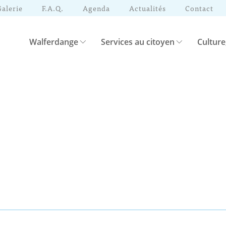
Galerie
F.A.Q.
Agenda
Actualités
Contact
Walferdange
Services au citoyen
Culture