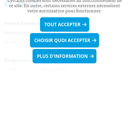
Certains cookies sont nécessaires au fonctionnement de
ce site. En outre, certains services externes nécessitent
votre autorisation pour fonctionner.
Heures d’ouverture:
TOUT ACCEPTER
Administration communale de Walferdange
CHOISIR QUOI ACCEPTER
Lu - Ve 08h00 - 11h30
13h30 - 16h00
PLUS D'INFORMATION
Biergercenter
Lu - Ve 08h00 - 11h30
13h30 - 16h00
Le mardi après-midi et le vendredi après-
midi uniquement sur Rdv.
Nocturne :
Mercredi de 16h00 - 18h45 uniquement sur Rdv
(prise de Rdv possible jusqu'à mardi 11h30).