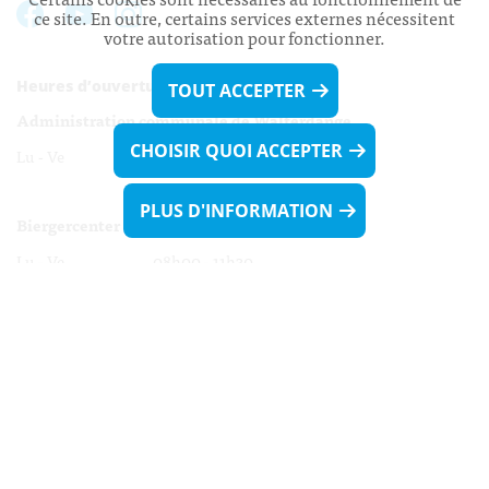
ce site. En outre, certains services externes nécessitent
votre autorisation pour fonctionner.
Heures d’ouverture:
TOUT ACCEPTER
Administration communale de Walferdange
CHOISIR QUOI ACCEPTER
Lu - Ve 08h00 - 11h30
13h30 - 16h00
PLUS D'INFORMATION
Biergercenter
Lu - Ve 08h00 - 11h30
13h30 - 16h00
Le mardi après-midi et le vendredi après-
midi uniquement sur Rdv.
Nocturne :
Mercredi de 16h00 - 18h45 uniquement sur Rdv
(prise de Rdv possible jusqu'à mardi 11h30).