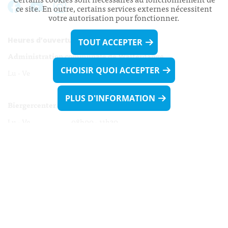
ce site. En outre, certains services externes nécessitent
votre autorisation pour fonctionner.
Heures d’ouverture:
TOUT ACCEPTER
Administration communale de Walferdange
CHOISIR QUOI ACCEPTER
Lu - Ve 08h00 - 11h30
13h30 - 16h00
PLUS D'INFORMATION
Biergercenter
Lu - Ve 08h00 - 11h30
13h30 - 16h00
Le mardi après-midi et le vendredi après-
midi uniquement sur Rdv.
Nocturne :
Mercredi de 16h00 - 18h45 uniquement sur Rdv
(prise de Rdv possible jusqu'à mardi 11h30).