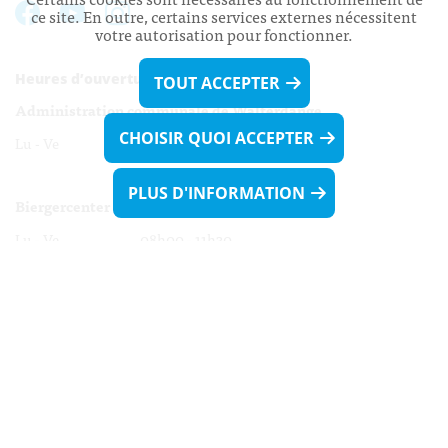
ce site. En outre, certains services externes nécessitent
votre autorisation pour fonctionner.
Heures d’ouverture:
TOUT ACCEPTER
Administration communale de Walferdange
CHOISIR QUOI ACCEPTER
Lu - Ve 08h00 - 11h30
13h30 - 16h00
PLUS D'INFORMATION
Biergercenter
Lu - Ve 08h00 - 11h30
13h30 - 16h00
Le mardi après-midi et le vendredi après-
midi uniquement sur Rdv.
Nocturne :
Mercredi de 16h00 - 18h45 uniquement sur Rdv
(prise de Rdv possible jusqu'à mardi 11h30).