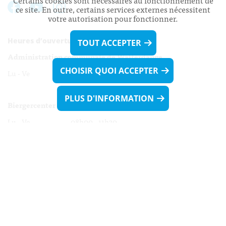
Certains cookies sont nécessaires au fonctionnement de
ce site. En outre, certains services externes nécessitent
votre autorisation pour fonctionner.
Heures d’ouverture:
TOUT ACCEPTER
Administration communale de Walferdange
CHOISIR QUOI ACCEPTER
Lu - Ve 08h00 - 11h30
13h30 - 16h00
PLUS D'INFORMATION
Biergercenter
Lu - Ve 08h00 - 11h30
13h30 - 16h00
Le mardi après-midi et le vendredi après-
midi uniquement sur Rdv.
Nocturne :
Mercredi de 16h00 - 18h45 uniquement sur Rdv
(prise de Rdv possible jusqu'à mardi 11h30).