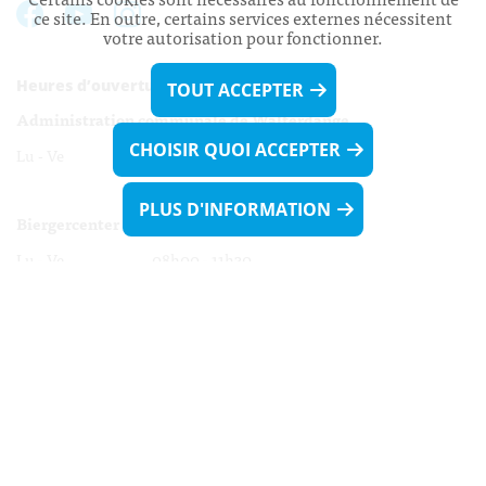
ce site. En outre, certains services externes nécessitent
votre autorisation pour fonctionner.
Heures d’ouverture:
TOUT ACCEPTER
Administration communale de Walferdange
CHOISIR QUOI ACCEPTER
Lu - Ve 08h00 - 11h30
13h30 - 16h00
PLUS D'INFORMATION
Biergercenter
Lu - Ve 08h00 - 11h30
13h30 - 16h00
Le mardi après-midi et le vendredi après-
midi uniquement sur Rdv.
Nocturne :
Mercredi de 16h00 - 18h45 uniquement sur Rdv
(prise de Rdv possible jusqu'à mardi 11h30).