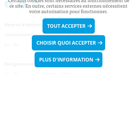
Certains cookies sont nécessaires au fonctionnement de
ce site. En outre, certains services externes nécessitent
votre autorisation pour fonctionner.
Heures d’ouverture:
TOUT ACCEPTER
Administration communale de Walferdange
CHOISIR QUOI ACCEPTER
Lu - Ve 08h00 - 11h30
13h30 - 16h00
PLUS D'INFORMATION
Biergercenter
Lu - Ve 08h00 - 11h30
13h30 - 16h00
Le mardi après-midi et le vendredi après-
midi uniquement sur Rdv.
Nocturne :
Mercredi de 16h00 - 18h45 uniquement sur Rdv
(prise de Rdv possible jusqu'à mardi 11h30).