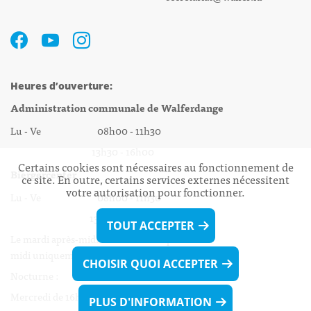
Heures d’ouverture:
Administration communale de Walferdange
Lu - Ve 08h00 - 11h30
13h30 - 16h00
Certains cookies sont nécessaires au fonctionnement de
Biergercenter
ce site. En outre, certains services externes nécessitent
votre autorisation pour fonctionner.
Lu - Ve 08h00 - 11h30
13h30 - 16h00
TOUT ACCEPTER
Le mardi après-midi et le vendredi après-
midi uniquement sur Rdv.
CHOISIR QUOI ACCEPTER
Nocturne :
Mercredi de 16h00 - 18h45 uniquement sur Rdv
PLUS D'INFORMATION