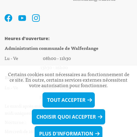
Heures d’ouverture:
Administration communale de Walferdange
Lu - Ve 08h00 - 11h30
13h30 - 16h00
Certains cookies sont nécessaires au fonctionnement de
Biergercenter
ce site. En outre, certains services externes nécessitent
votre autorisation pour fonctionner.
Lu - Ve 08h00 - 11h30
13h30 - 16h00
TOUT ACCEPTER
Le mardi après-midi et le vendredi après-
midi uniquement sur Rdv.
CHOISIR QUOI ACCEPTER
Nocturne :
Mercredi de 16h00 - 18h45 uniquement sur Rdv
PLUS D'INFORMATION