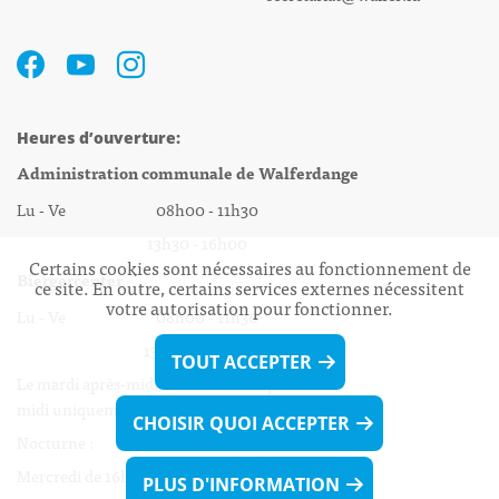
Heures d’ouverture:
Administration communale de Walferdange
Lu - Ve 08h00 - 11h30
13h30 - 16h00
Certains cookies sont nécessaires au fonctionnement de
Biergercenter
ce site. En outre, certains services externes nécessitent
votre autorisation pour fonctionner.
Lu - Ve 08h00 - 11h30
13h30 - 16h00
TOUT ACCEPTER
Le mardi après-midi et le vendredi après-
midi uniquement sur Rdv.
CHOISIR QUOI ACCEPTER
Nocturne :
Mercredi de 16h00 - 18h45 uniquement sur Rdv
PLUS D'INFORMATION