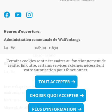
Heures d’ouverture:
Administration communale de Walferdange
Lu - Ve 08h00 - 11h30
13h30 - 16h00
Certains cookies sont nécessaires au fonctionnement de
Biergercenter
ce site. En outre, certains services externes nécessitent
votre autorisation pour fonctionner.
Lu - Ve 08h00 - 11h30
13h30 - 16h00
TOUT ACCEPTER
Le mardi après-midi et le vendredi après-
midi uniquement sur Rdv.
CHOISIR QUOI ACCEPTER
Nocturne :
Mercredi de 16h00 - 18h45 uniquement sur Rdv
PLUS D'INFORMATION