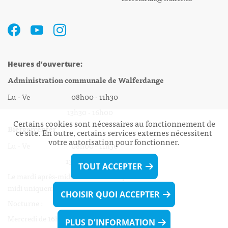
Heures d’ouverture:
Administration communale de Walferdange
Lu - Ve 08h00 - 11h30
13h30 - 16h00
Certains cookies sont nécessaires au fonctionnement de
Biergercenter
ce site. En outre, certains services externes nécessitent
votre autorisation pour fonctionner.
Lu - Ve 08h00 - 11h30
13h30 - 16h00
TOUT ACCEPTER
Le mardi après-midi et le vendredi après-
midi uniquement sur Rdv.
CHOISIR QUOI ACCEPTER
Nocturne :
Mercredi de 16h00 - 18h45 uniquement sur Rdv
PLUS D'INFORMATION