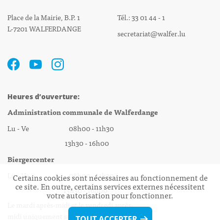
Place de la Mairie, B.P. 1
Tél.: 33 01 44 - 1
L-7201 WALFERDANGE
secretariat@walfer.lu
Heures d’ouverture:
Administration communale de Walferdange
Lu - Ve 08h00 - 11h30
13h30 - 16h00
Biergercenter
Lu - Ve 08h00 - 11h30
Certains cookies sont nécessaires au fonctionnement de
ce site. En outre, certains services externes nécessitent
13h30 - 16h00
votre autorisation pour fonctionner.
Le mardi après-midi et le vendredi après-
midi uniquement sur Rdv.
TOUT ACCEPTER