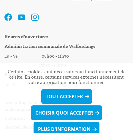
Heures d’ouverture:
Administration communale de Walferdange
Lu - Ve 08h00 - 11h30
13h30 - 16h00
Certains cookies sont nécessaires au fonctionnement de
Biergercenter
ce site. En outre, certains services externes nécessitent
votre autorisation pour fonctionner.
Lu - Ve 08h00 - 11h30
13h30 - 16h00
TOUT ACCEPTER
Le mardi après-midi et le vendredi après-
midi uniquement sur Rdv.
CHOISIR QUOI ACCEPTER
Nocturne :
Mercredi de 16h00 - 18h45 uniquement sur Rdv
PLUS D'INFORMATION