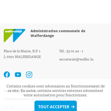
Administration communale de
Walferdange
Place de la Mairie, B.P. 1
Tél.: 33 01 44 - 1
L-7201 WALFERDANGE
secretariat@walfer.lu
Certains cookies sont nécessaires au fonctionnement de
ce site. En outre, certains services externes nécessitent
Heures d’ouverture:
votre autorisation pour fonctionner.
Administration communale de Walferdange
Lu - Ve 08h00 - 11h30
TOUT ACCEPTER