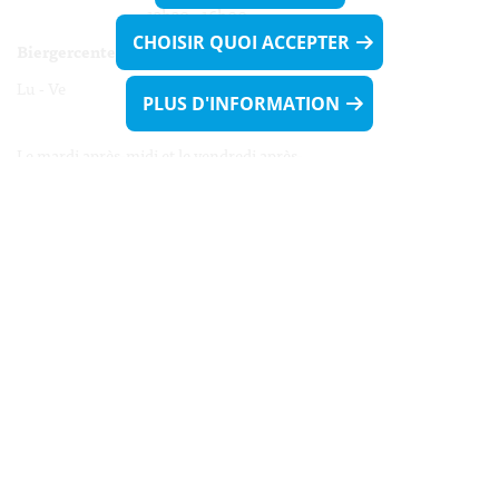
13h30 - 16h00
CHOISIR QUOI ACCEPTER
Biergercenter
Lu - Ve 08h00 - 11h30
PLUS D'INFORMATION
13h30 - 16h00
Le mardi après-midi et le vendredi après-
midi uniquement sur Rdv.
Nocturne :
Mercredi de 16h00 - 18h45 uniquement sur Rdv
(prise de Rdv possible jusqu'à mardi 11h30).
Liens utiles
Formulaires
Contact
Biergercenter