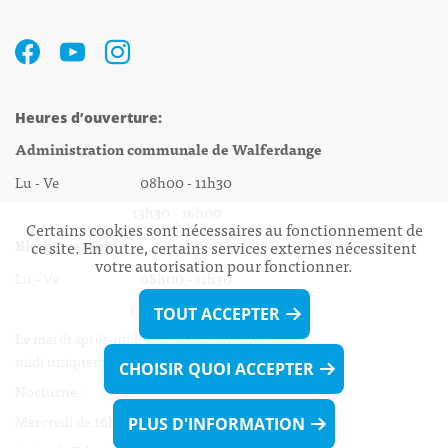
Heures d’ouverture:
Administration communale de Walferdange
Lu - Ve 08h00 - 11h30
13h30 - 16h00
Certains cookies sont nécessaires au fonctionnement de
Biergercenter
ce site. En outre, certains services externes nécessitent
votre autorisation pour fonctionner.
Lu - Ve 08h00 - 11h30
13h30 - 16h00
TOUT ACCEPTER
Le mardi après-midi et le vendredi après-
midi uniquement sur Rdv.
CHOISIR QUOI ACCEPTER
Nocturne :
Mercredi de 16h00 - 18h45 uniquement sur Rdv
PLUS D'INFORMATION