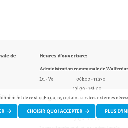
ale de
Heures d’ouverture:
Administration communale de Walferda
Lu - Ve 08h00 - 11h30
13h30 - 16h00
@walfer.lu
ionnement de ce site. En outre, certains services externes néces
Biergercenter
Lu - Ve 08h00 - 11h30
ER
CHOISIR QUOI ACCEPTER
PLUS D'I
13h30 - 16h00
Le mardi après-midi et le vendredi après-