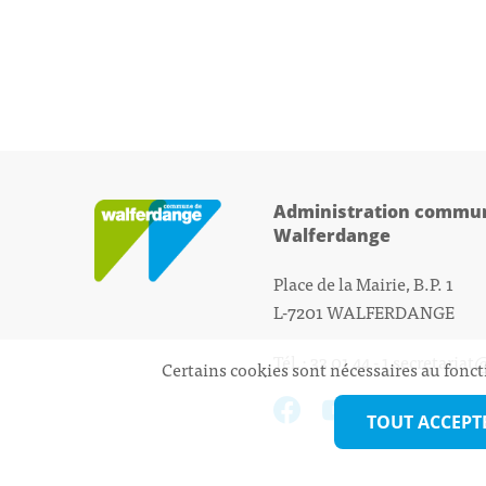
Administration commun
Walferdange
Place de la Mairie, B.P. 1
L-7201 WALFERDANGE
Tél.: 33 01 44 - 1
secretariat
Certains cookies sont nécessaires au fonct
TOUT ACCEPT