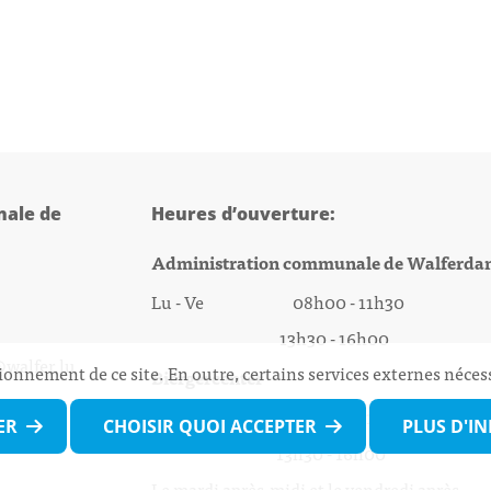
ale de
Heures d’ouverture:
Administration communale de Walferda
Lu - Ve 08h00 - 11h30
13h30 - 16h00
@walfer.lu
ionnement de ce site. En outre, certains services externes néces
Biergercenter
Lu - Ve 08h00 - 11h30
ER
CHOISIR QUOI ACCEPTER
PLUS D'I
13h30 - 16h00
Le mardi après-midi et le vendredi après-