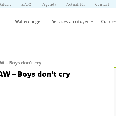
Galerie
F.A.Q.
Agenda
Actualités
Contact
Walferdange
Services au citoyen
Culture
W – Boys don’t cry
CAW – Boys don’t cry