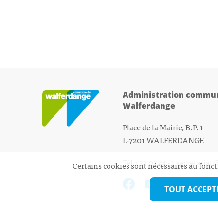
Administration commun
Walferdange
Place de la Mairie, B.P. 1
L-7201 WALFERDANGE
Tél.: 33 01 44 - 1
secretariat
Certains cookies sont nécessaires au fonct
TOUT ACCEPT