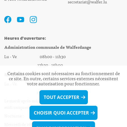
secretariat@walfer.lu
Heures d’ouverture:
Administration communale de Walferdange
Lu - Ve 08h00 - 11h30
13h30 - 16h00
Certains cookies sont nécessaires au fonctionnement de
Biergercenter
ce site. En outre, certains services externes nécessitent
votre autorisation pour fonctionner.
Lu - Ve 08h00 - 11h30
13h30 - 16h00
TOUT ACCEPTER
Le mardi après-midi et le vendredi après-
midi uniquement sur Rdv.
CHOISIR QUOI ACCEPTER
Nocturne :
Mercredi de 16h00 - 18h45 uniquement sur Rdv