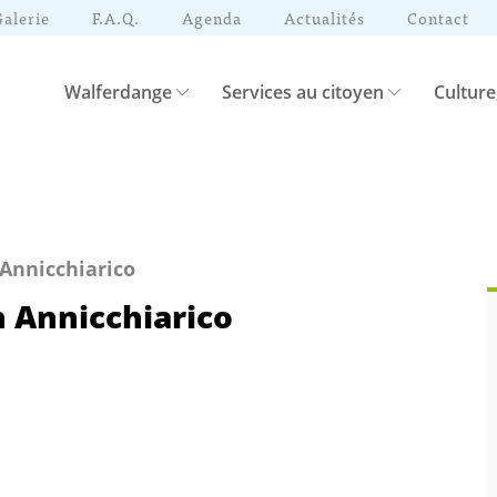
Galerie
F.A.Q.
Agenda
Actualités
Contact
Walferdange
Services au citoyen
Culture
 Annicchiarico
 Annicchiarico