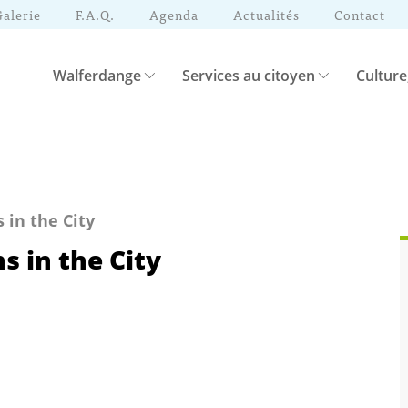
Galerie
F.A.Q.
Agenda
Actualités
Contact
Walferdange
Services au citoyen
Culture
 in the City
s in the City