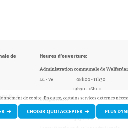
ale de
Heures d’ouverture:
Administration communale de Walferda
Lu - Ve 08h00 - 11h30
13h30 - 16h00
@walfer.lu
ionnement de ce site. En outre, certains services externes néces
Biergercenter
Lu - Ve 08h00 - 11h30
ER
CHOISIR QUOI ACCEPTER
PLUS D'I
13h30 - 16h00
Le mardi après-midi et le vendredi après-