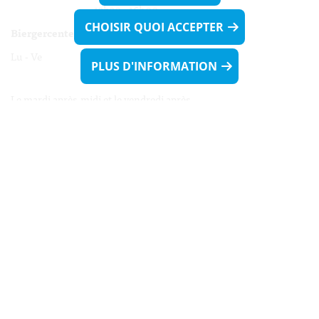
13h30 - 16h00
CHOISIR QUOI ACCEPTER
Biergercenter
Lu - Ve 08h00 - 11h30
PLUS D'INFORMATION
13h30 - 16h00
Le mardi après-midi et le vendredi après-
midi uniquement sur Rdv.
Nocturne :
Mercredi de 16h00 - 18h45 uniquement sur Rdv
(prise de Rdv possible jusqu'à mardi 11h30).
Liens utiles
Formulaires
Contact
Biergercenter