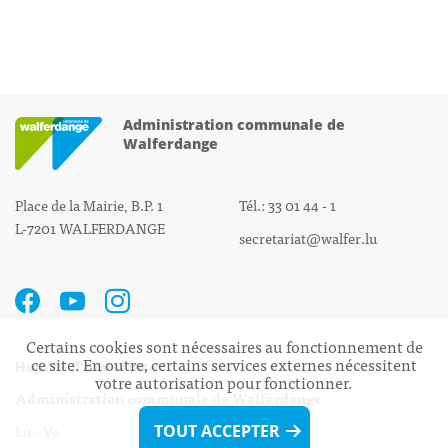
Administration communale de
Walferdange
Place de la Mairie, B.P. 1
Tél.: 33 01 44 - 1
L-7201 WALFERDANGE
secretariat@walfer.lu
Certains cookies sont nécessaires au fonctionnement de
ce site. En outre, certains services externes nécessitent
Heures d’ouverture:
votre autorisation pour fonctionner.
Administration communale de Walferdange
Lu - Ve 08h00 - 11h30
TOUT ACCEPTER