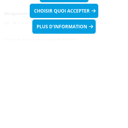
13h30 - 16h00
CHOISIR QUOI ACCEPTER
Biergercenter
Lu - Ve 08h00 - 11h30
PLUS D'INFORMATION
13h30 - 16h00
Le mardi après-midi et le vendredi après-
midi uniquement sur Rdv.
Nocturne :
Mercredi de 16h00 - 18h45 uniquement sur Rdv
(prise de Rdv possible jusqu'à mardi 11h30).
Liens utiles
Formulaires
Contact
Biergercenter