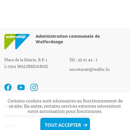
Administration communale de
Walferdange
Place de la Mairie, B.P. 1
Tél.: 33 01 44 - 1
L-7201 WALFERDANGE
secretariat@walfer.lu
Certains cookies sont nécessaires au fonctionnement de
ce site. En outre, certains services externes nécessitent
Heures d’ouverture:
votre autorisation pour fonctionner.
Administration communale de Walferdange
Lu - Ve 08h00 - 11h30
TOUT ACCEPTER