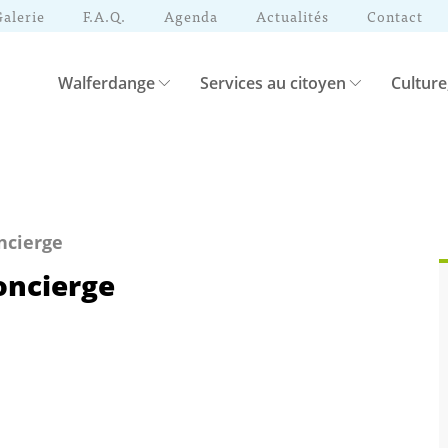
Galerie
F.A.Q.
Agenda
Actualités
Contact
Walferdange
Services au citoyen
Culture
ncierge
oncierge