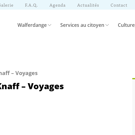
Galerie
F.A.Q.
Agenda
Actualités
Contact
Walferdange
Services au citoyen
Culture
naff – Voyages
Knaff – Voyages