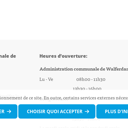
ale de
Heures d’ouverture:
Administration communale de Walferda
Lu - Ve 08h00 - 11h30
13h30 - 16h00
@walfer.lu
ionnement de ce site. En outre, certains services externes néces
Biergercenter
Lu - Ve 08h00 - 11h30
ER
CHOISIR QUOI ACCEPTER
PLUS D'I
13h30 - 16h00
Le mardi après-midi et le vendredi après-