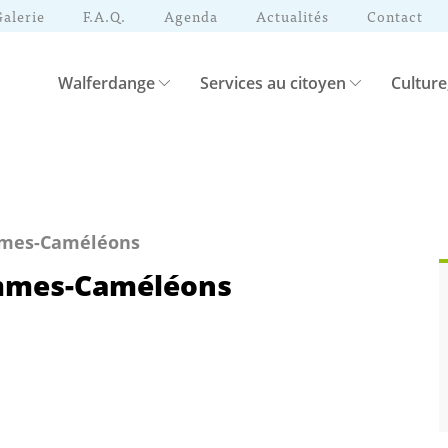
Galerie
F.A.Q.
Agenda
Actualités
Contact
Walferdange
Services au citoyen
Culture
mmes-Caméléons
emmes-Caméléons