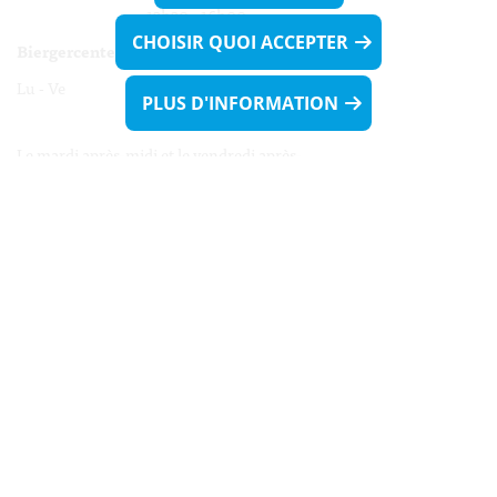
13h30 - 16h00
CHOISIR QUOI ACCEPTER
Biergercenter
Lu - Ve 08h00 - 11h30
PLUS D'INFORMATION
13h30 - 16h00
Le mardi après-midi et le vendredi après-
midi uniquement sur Rdv.
Nocturne :
Mercredi de 16h00 - 18h45 uniquement sur Rdv
(prise de Rdv possible jusqu'à mardi 11h30).
Liens utiles
Formulaires
Contact
Biergercenter