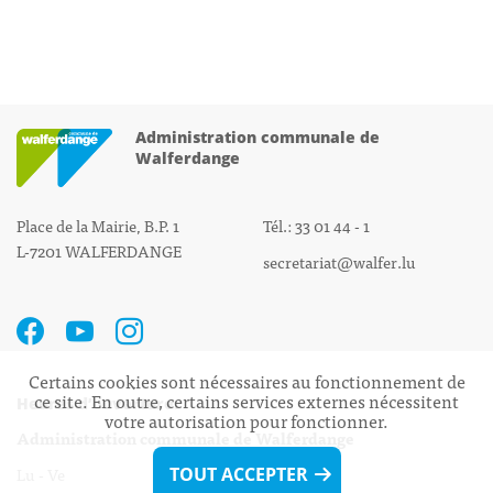
Administration communale de
Walferdange
Place de la Mairie, B.P. 1
Tél.: 33 01 44 - 1
L-7201 WALFERDANGE
secretariat@walfer.lu
Certains cookies sont nécessaires au fonctionnement de
ce site. En outre, certains services externes nécessitent
Heures d’ouverture:
votre autorisation pour fonctionner.
Administration communale de Walferdange
Lu - Ve 08h00 - 11h30
TOUT ACCEPTER