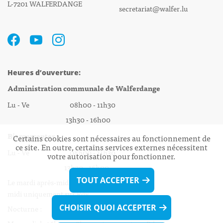
L-7201 WALFERDANGE
secretariat@walfer.lu
Heures d’ouverture:
Administration communale de Walferdange
Lu - Ve 08h00 - 11h30
13h30 - 16h00
Biergercenter
Certains cookies sont nécessaires au fonctionnement de
ce site. En outre, certains services externes nécessitent
Lu - Ve 08h00 - 11h30
votre autorisation pour fonctionner.
13h30 - 16h00
TOUT ACCEPTER
Le mardi après-midi et le vendredi après-
midi uniquement sur Rdv.
CHOISIR QUOI ACCEPTER
Nocturne :