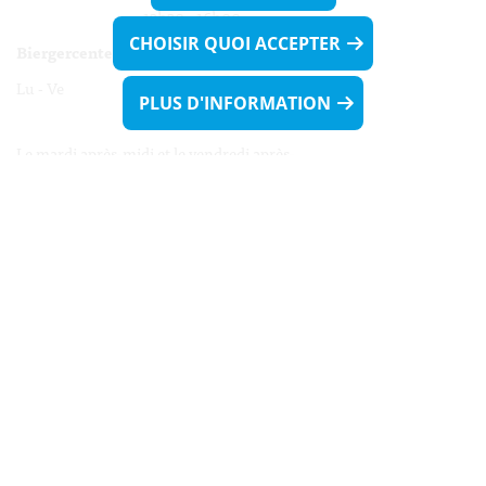
13h30 - 16h00
CHOISIR QUOI ACCEPTER
Biergercenter
Lu - Ve 08h00 - 11h30
PLUS D'INFORMATION
13h30 - 16h00
Le mardi après-midi et le vendredi après-
midi uniquement sur Rdv.
Nocturne :
Mercredi de 16h00 - 18h45 uniquement sur Rdv
(prise de Rdv possible jusqu'à mardi 11h30).
Liens utiles
Formulaires
Contact
Biergercenter