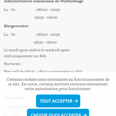
Administration communale de Walferdange
Lu - Ve 08h00 - 11h30
13h30 - 16h00
Biergercenter
Lu - Ve 08h00 - 11h30
13h30 - 16h00
Le mardi après-midi et le vendredi après-
midi uniquement sur Rdv.
Nocturne :
Mercredi de 16h00 - 18h45 uniquement sur Rdv
Certains cookies sont nécessaires au fonctionnement de
(prise de Rdv possible jusqu'à mardi 11h30).
ce site. En outre, certains services externes nécessitent
votre autorisation pour fonctionner.
Liens utiles
TOUT ACCEPTER
Formulaires
CHOISIR QUOI ACCEPTER
Contact