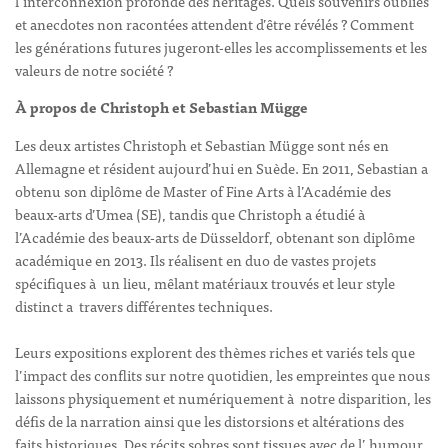
l’interconnexion profonde des héritages. Quels souvenirs oubliés
et anecdotes non racontées attendent d’être révélés ? Comment
les générations futures jugeront-elles les accomplissements et les
valeurs de notre société ?
À propos de Christoph et Sebastian Mügge
Les deux artistes Christoph et Sebastian Mügge sont nés en
Allemagne et résident aujourd’hui en Suède. En 2011, Sebastian a
obtenu son diplôme de Master of Fine Arts à l’Académie des
beaux-arts d’Umea (SE), tandis que Christoph a étudié à
l’Académie des beaux-arts de Düsseldorf, obtenant son diplôme
académique en 2013. Ils réalisent en duo de vastes projets
spécifiques à un lieu, mêlant matériaux trouvés et leur style
distinct a travers différentes techniques.
Leurs expositions explorent des thèmes riches et variés tels que
l’impact des conflits sur notre quotidien, les empreintes que nous
laissons physiquement et nu­mériquement à notre disparition, les
défis de la narration ainsi que les distorsions et altérations des
faits historiques. Des récits sobres sont tissues avec de l’ humour