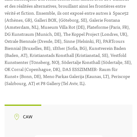
et des réalitées alternatives, brouillant ainsi les frontières entre
vérité et fiction. Ensemble, ils ont exposé entre autres à Space52
(Athènes, GR), Galleri BOX, (Göteborg, SE), Galerie Fontana
(Amsterdam, NL), Museum Villa Rot (DE), Plateforme (Paris, FR),
DG Kunstraum (Munich, DE), The Koppel Project (Londres, UK),
Ostrale Biennale (Dresde, DE), Sinne (Helsinki, FI), PARTcours
Biennial (Bruxelles, BE), 1Ether (Sofia, BG), Kunstverein Baden
(Baden, AT), Kristianstads Konsthall (Kristianstad, SE), Vestfold
Kunstsenter (T0nsberg, NO), Södertalje Konsthall (Södertalje, SE),
OK Corral (Copenhague, DK), DAS ESSZIMMER- Raum für
Kunst+ (Bonn, DE), Meno Parkas Galerija (Kaunas, LT), Periscope
(Salzbourg, AT) et P8 Gallery (Tel Aviv, IL).
CAW