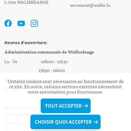
L-7201 WALFERDANGE
secretariat@walfer.lu
Heures d’ouverture:
Administration communale de Walferdange
Lu - Ve 08h00 - 11h30
13h30 - 16h00
Biergercenter
Certains cookies sont nécessaires au fonctionnement de
ce site. En outre, certains services externes nécessitent
Lu - Ve 08h00 - 11h30
votre autorisation pour fonctionner.
13h30 - 16h00
TOUT ACCEPTER
Le mardi après-midi et le vendredi après-
midi uniquement sur Rdv.
CHOISIR QUOI ACCEPTER
Nocturne :