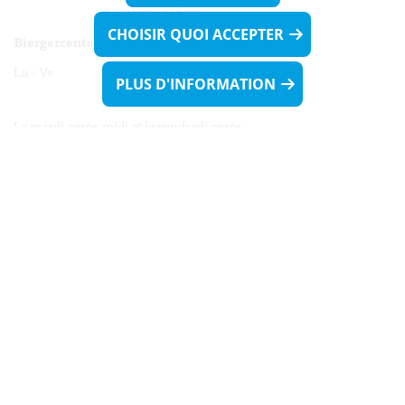
13h30 - 16h00
CHOISIR QUOI ACCEPTER
Biergercenter
Lu - Ve 08h00 - 11h30
PLUS D'INFORMATION
13h30 - 16h00
Le mardi après-midi et le vendredi après-
midi uniquement sur Rdv.
Nocturne :
Mercredi de 16h00 - 18h45 uniquement sur Rdv
(prise de Rdv possible jusqu'à mardi 11h30).
Liens utiles
Formulaires
Contact
Biergercenter