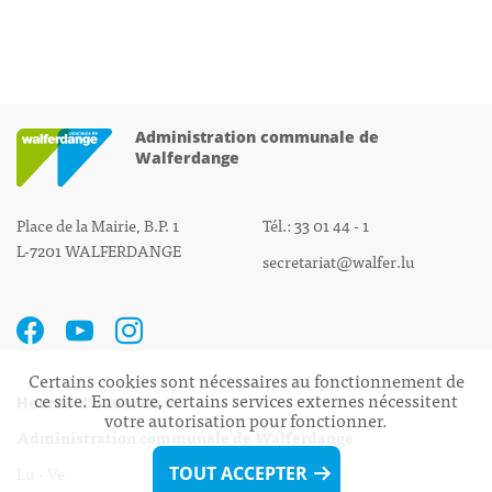
Administration communale de
Walferdange
Place de la Mairie, B.P. 1
Tél.: 33 01 44 - 1
L-7201 WALFERDANGE
secretariat@walfer.lu
Certains cookies sont nécessaires au fonctionnement de
ce site. En outre, certains services externes nécessitent
Heures d’ouverture:
votre autorisation pour fonctionner.
Administration communale de Walferdange
Lu - Ve 08h00 - 11h30
TOUT ACCEPTER