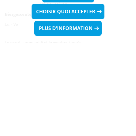
13h30 - 16h00
CHOISIR QUOI ACCEPTER
Biergercenter
Lu - Ve 08h00 - 11h30
PLUS D'INFORMATION
13h30 - 16h00
Le mardi après-midi et le vendredi après-
midi uniquement sur Rdv.
Nocturne :
Mercredi de 16h00 - 18h45 uniquement sur Rdv
(prise de Rdv possible jusqu'à mardi 11h30).
Liens utiles
Formulaires
Contact
Biergercenter