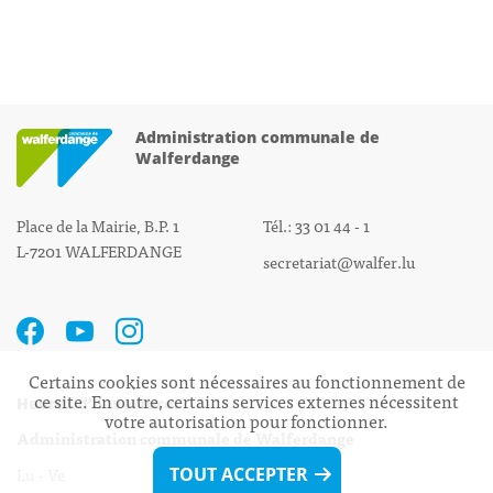
Administration communale de
Walferdange
Place de la Mairie, B.P. 1
Tél.: 33 01 44 - 1
L-7201 WALFERDANGE
secretariat@walfer.lu
Certains cookies sont nécessaires au fonctionnement de
ce site. En outre, certains services externes nécessitent
Heures d’ouverture:
votre autorisation pour fonctionner.
Administration communale de Walferdange
Lu - Ve 08h00 - 11h30
TOUT ACCEPTER