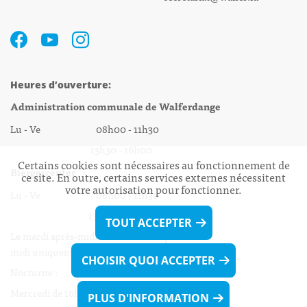
Heures d’ouverture:
Administration communale de Walferdange
Lu - Ve 08h00 - 11h30
13h30 - 16h00
Certains cookies sont nécessaires au fonctionnement de
Biergercenter
ce site. En outre, certains services externes nécessitent
votre autorisation pour fonctionner.
Lu - Ve 08h00 - 11h30
13h30 - 16h00
TOUT ACCEPTER
Le mardi après-midi et le vendredi après-
midi uniquement sur Rdv.
CHOISIR QUOI ACCEPTER
Nocturne :
Mercredi de 16h00 - 18h45 uniquement sur Rdv
PLUS D'INFORMATION