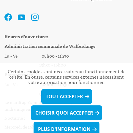
Heures d’ouverture:
Administration communale de Walferdange
Lu - Ve 08h00 - 11h30
13h30 - 16h00
Certains cookies sont nécessaires au fonctionnement de
Biergercenter
ce site. En outre, certains services externes nécessitent
votre autorisation pour fonctionner.
Lu - Ve 08h00 - 11h30
13h30 - 16h00
TOUT ACCEPTER
Le mardi après-midi et le vendredi après-
midi uniquement sur Rdv.
CHOISIR QUOI ACCEPTER
Nocturne :
Mercredi de 16h00 - 18h45 uniquement sur Rdv
PLUS D'INFORMATION