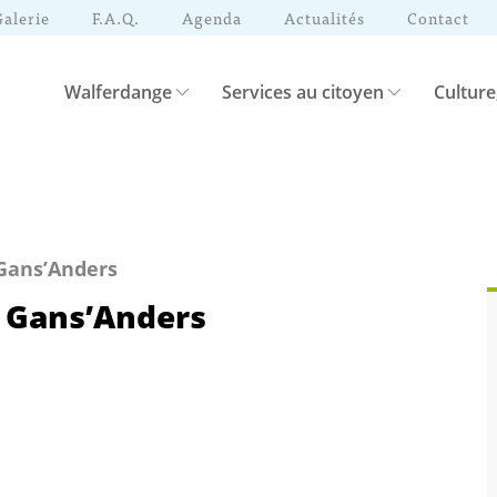
Galerie
F.A.Q.
Agenda
Actualités
Contact
Walferdange
Services au citoyen
Culture
Gans’Anders
 Gans’Anders