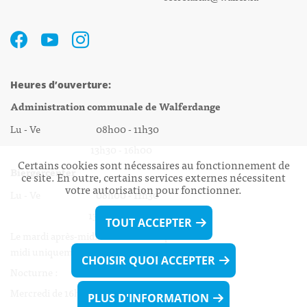
Heures d’ouverture:
Administration communale de Walferdange
Lu - Ve 08h00 - 11h30
13h30 - 16h00
Certains cookies sont nécessaires au fonctionnement de
Biergercenter
ce site. En outre, certains services externes nécessitent
votre autorisation pour fonctionner.
Lu - Ve 08h00 - 11h30
13h30 - 16h00
TOUT ACCEPTER
Le mardi après-midi et le vendredi après-
midi uniquement sur Rdv.
CHOISIR QUOI ACCEPTER
Nocturne :
Mercredi de 16h00 - 18h45 uniquement sur Rdv
PLUS D'INFORMATION