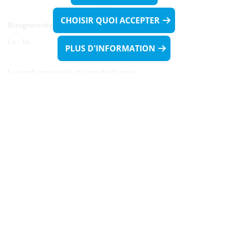
13h30 - 16h00
CHOISIR QUOI ACCEPTER
Biergercenter
Lu - Ve 08h00 - 11h30
PLUS D'INFORMATION
13h30 - 16h00
Le mardi après-midi et le vendredi après-
midi uniquement sur Rdv.
Nocturne :
Mercredi de 16h00 - 18h45 uniquement sur Rdv
(prise de Rdv possible jusqu'à mardi 11h30).
Liens utiles
Formulaires
Contact
Biergercenter