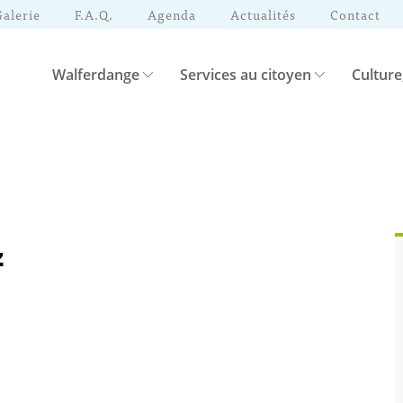
Galerie
F.A.Q.
Agenda
Actualités
Contact
Walferdange
Services au citoyen
Culture
z