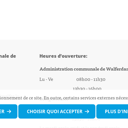
ale de
Heures d’ouverture:
Administration communale de Walferda
Lu - Ve 08h00 - 11h30
13h30 - 16h00
@walfer.lu
ionnement de ce site. En outre, certains services externes néces
Biergercenter
Lu - Ve 08h00 - 11h30
ER
CHOISIR QUOI ACCEPTER
PLUS D'I
13h30 - 16h00
Le mardi après-midi et le vendredi après-