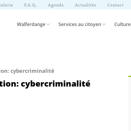
Galerie
F.A.Q.
Agenda
Actualités
Contact
Walferdange
Services au citoyen
Culture
ion: cybercriminalité
tion: cybercriminalité