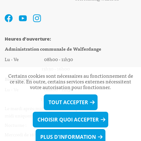
Heures d’ouverture:
Administration communale de Walferdange
Lu - Ve 08h00 - 11h30
13h30 - 16h00
Certains cookies sont nécessaires au fonctionnement de
Biergercenter
ce site. En outre, certains services externes nécessitent
votre autorisation pour fonctionner.
Lu - Ve 08h00 - 11h30
13h30 - 16h00
TOUT ACCEPTER
Le mardi après-midi et le vendredi après-
midi uniquement sur Rdv.
CHOISIR QUOI ACCEPTER
Nocturne :
Mercredi de 16h00 - 18h45 uniquement sur Rdv
PLUS D'INFORMATION