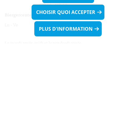
13h30 - 16h00
CHOISIR QUOI ACCEPTER
Biergercenter
Lu - Ve 08h00 - 11h30
PLUS D'INFORMATION
13h30 - 16h00
Le mardi après-midi et le vendredi après-
midi uniquement sur Rdv.
Nocturne :
Mercredi de 16h00 - 18h45 uniquement sur Rdv
(prise de Rdv possible jusqu'à mardi 11h30).
Liens utiles
Formulaires
Contact
Biergercenter