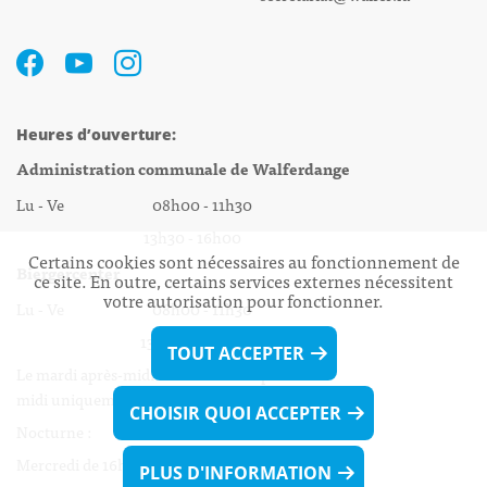
Heures d’ouverture:
Administration communale de Walferdange
Lu - Ve 08h00 - 11h30
13h30 - 16h00
Certains cookies sont nécessaires au fonctionnement de
Biergercenter
ce site. En outre, certains services externes nécessitent
votre autorisation pour fonctionner.
Lu - Ve 08h00 - 11h30
13h30 - 16h00
TOUT ACCEPTER
Le mardi après-midi et le vendredi après-
midi uniquement sur Rdv.
CHOISIR QUOI ACCEPTER
Nocturne :
Mercredi de 16h00 - 18h45 uniquement sur Rdv
PLUS D'INFORMATION