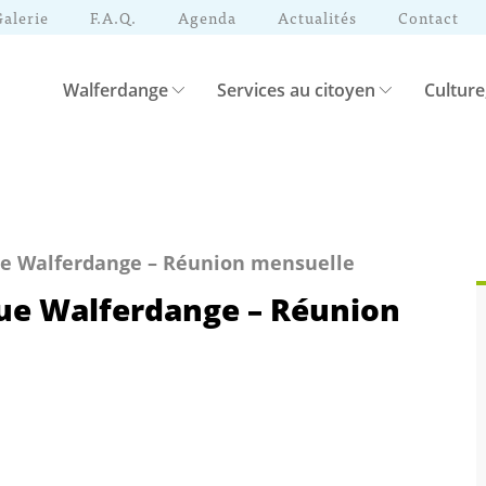
Galerie
F.A.Q.
Agenda
Actualités
Contact
Walferdange
Services au citoyen
Culture
que Walferdange – Réunion mensuelle
que Walferdange – Réunion