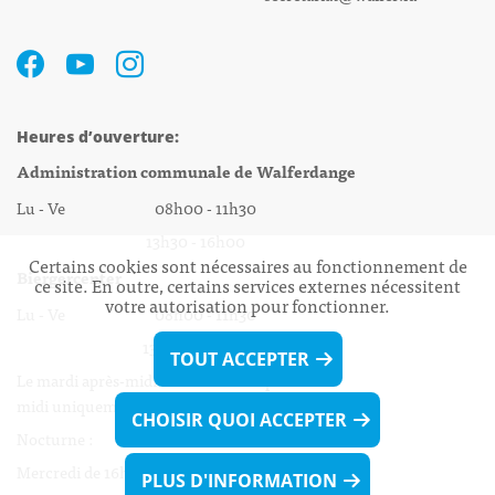
Heures d’ouverture:
Administration communale de Walferdange
Lu - Ve 08h00 - 11h30
13h30 - 16h00
Certains cookies sont nécessaires au fonctionnement de
Biergercenter
ce site. En outre, certains services externes nécessitent
votre autorisation pour fonctionner.
Lu - Ve 08h00 - 11h30
13h30 - 16h00
TOUT ACCEPTER
Le mardi après-midi et le vendredi après-
midi uniquement sur Rdv.
CHOISIR QUOI ACCEPTER
Nocturne :
Mercredi de 16h00 - 18h45 uniquement sur Rdv
PLUS D'INFORMATION